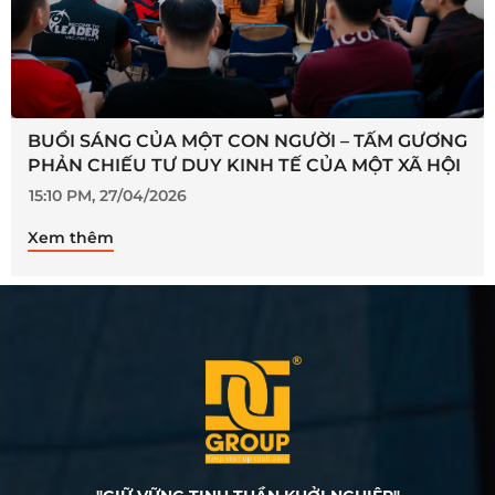
BUỔI SÁNG CỦA MỘT CON NGƯỜI – TẤM GƯƠNG
PHẢN CHIẾU TƯ DUY KINH TẾ CỦA MỘT XÃ HỘI
15:10 PM, 27/04/2026
Xem thêm