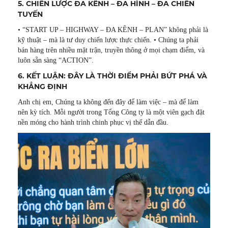
5. CHIẾN LƯỢC ĐA KÊNH – ĐA HÌNH – ĐA CHIẾN
TUYẾN
• “START UP – HIGHWAY – ĐA KÊNH – PLAN” không phải là
kỹ thuật – mà là tư duy chiến lược thực chiến. • Chúng ta phải
bán hàng trên nhiều mặt trận, truyền thông ở mọi chạm điểm, và
luôn sẵn sàng “ACTION”.
6. KẾT LUẬN: ĐÂY LÀ THỜI ĐIỂM PHẢI BỨT PHÁ VÀ
KHẲNG ĐỊNH
Anh chị em, Chúng ta không đến đây để làm việc – mà để làm
nên kỳ tích. Mỗi người trong Tổng Công ty là một viên gạch đặt
nền móng cho hành trình chinh phục vị thế dẫn đầu.