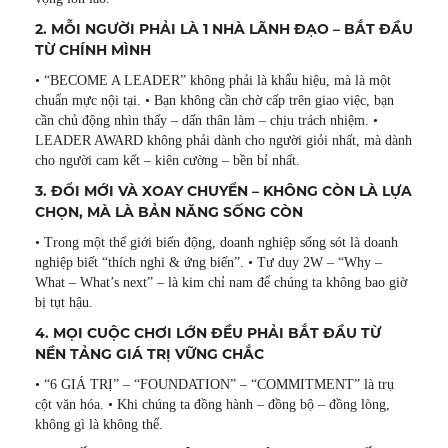
2. MỖI NGƯỜI PHẢI LÀ 1 NHÀ LÃNH ĐẠO – BẮT ĐẦU
TỪ CHÍNH MÌNH
• “BECOME A LEADER” không phải là khẩu hiệu, mà là một
chuẩn mực nội tại. • Bạn không cần chờ cấp trên giao việc, bạn
cần chủ động nhìn thấy – dấn thân làm – chịu trách nhiệm. •
LEADER AWARD không phải dành cho người giỏi nhất, mà dành
cho người cam kết – kiên cường – bền bỉ nhất.
3. ĐỔI MỚI VÀ XOAY CHUYỂN – KHÔNG CÒN LÀ LỰA
CHỌN, MÀ LÀ BẢN NĂNG SỐNG CÒN
• Trong một thế giới biến động, doanh nghiệp sống sót là doanh
nghiệp biết “thích nghi & ứng biến”. • Tư duy 2W – “Why –
What – What’s next” – là kim chỉ nam để chúng ta không bao giờ
bị tụt hậu.
4. MỌI CUỘC CHƠI LỚN ĐỀU PHẢI BẮT ĐẦU TỪ
NỀN TẢNG GIÁ TRỊ VỮNG CHẮC
• “6 GIÁ TRỊ” – “FOUNDATION” – “COMMITMENT” là trụ
cột văn hóa. • Khi chúng ta đồng hành – đồng bộ – đồng lòng,
không gì là không thể.