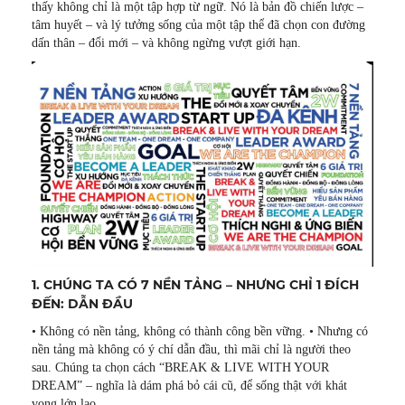
thấy không chỉ là một tập hợp từ ngữ. Nó là bản đồ chiến lược –
tâm huyết – và lý tưởng sống của một tập thể đã chọn con đường
dấn thân – đổi mới – và không ngừng vượt giới hạn.
1. CHÚNG TA CÓ 7 NỀN TẢNG – NHƯNG CHỈ 1 ĐÍCH
ĐẾN: DẪN ĐẦU
• Không có nền tảng, không có thành công bền vững. • Nhưng có
nền tảng mà không có ý chí dẫn đầu, thì mãi chỉ là người theo
sau. Chúng ta chọn cách “BREAK & LIVE WITH YOUR
DREAM” – nghĩa là dám phá bỏ cái cũ, để sống thật với khát
vọng lớn lao.