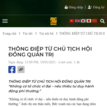
Đăng nhập
Đăng ký
Trang chủ
Tin tức
Tin nội bộ
THÔNG ĐIỆP TỪ CHỦ TỊCH H
THÔNG ĐIỆP TỪ CHỦ TỊCH HỘI
ĐỒNG QUẢN TRỊ
Ngày đăng: 13:09 PM, 19/05/2025
- Lượt xem: 1.4k
THÔNG ĐIỆP TỪ CHỦ TỊCH HỘI ĐỒNG QUẢN TRỊ
“Không có tổ chức vĩ đại – nếu thiếu tư duy hành
động phi thường.”
“Không có tổ chức vĩ đại – nếu thiếu tư duy hành động phi
thường.” Anh chị em thân mến, Bức tranh mà các bạn đang nhìn