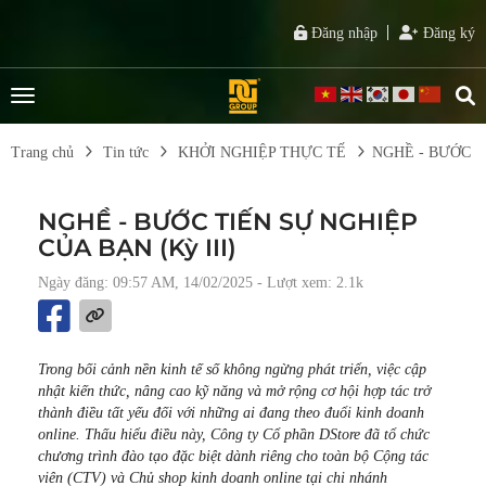
Đăng nhập
Đăng ký
Trang chủ
Tin tức
KHỞI NGHIỆP THỰC TẾ
NGHỀ - BƯỚC TI
NGHỀ - BƯỚC TIẾN SỰ NGHIỆP
CỦA BẠN (Kỳ III)
Ngày đăng: 09:57 AM, 14/02/2025
- Lượt xem: 2.1k
Trong bối cảnh nền kinh tế số không ngừng phát triển, việc cập
nhật kiến thức, nâng cao kỹ năng và mở rộng cơ hội hợp tác trở
thành điều tất yếu đối với những ai đang theo đuổi kinh doanh
online. Thấu hiểu điều này, Công ty Cổ phần DStore đã tổ chức
chương trình đào tạo đặc biệt dành riêng cho toàn bộ Cộng tác
viên (CTV) và Chủ shop kinh doanh online tại chi nhánh