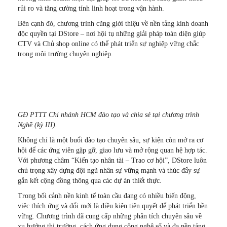
rủi ro và tăng cường tính linh hoạt trong vận hành.
Bên cạnh đó, chương trình cũng giới thiệu về nền tảng kinh doanh
độc quyền tại DStore – nơi hội tụ những giải pháp toàn diện giúp
CTV và Chủ shop online có thể phát triển sự nghiệp vững chắc
trong môi trường chuyên nghiệp.
GĐ PTTT Chi nhánh HCM đào tạo và chia sẻ tại chương trình
Nghề (kỳ III).
Không chỉ là một buổi đào tạo chuyên sâu, sự kiện còn mở ra cơ
hội để các ứng viên gặp gỡ, giao lưu và mở rộng quan hệ hợp tác.
Với phương châm “Kiến tạo nhân tài – Trao cơ hội”, DStore luôn
chú trọng xây dựng đội ngũ nhân sự vững mạnh và thúc đẩy sự
gắn kết cộng đồng thông qua các dự án thiết thực.
Trong bối cảnh nền kinh tế toàn cầu đang có nhiều biến động,
việc thích ứng và đổi mới là điều kiện tiên quyết để phát triển bền
vững. Chương trình đã cung cấp những phân tích chuyên sâu về
xu hướng thị trường, cách ứng dụng công nghệ số và đa nền tảng