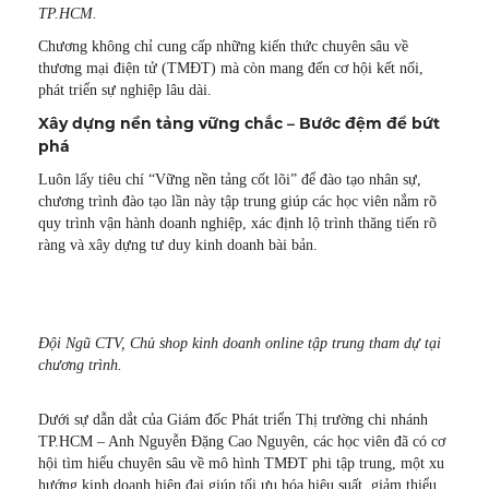
TP.HCM.
Chương không chỉ cung cấp những kiến thức chuyên sâu về
thương mại điện tử (TMĐT) mà còn mang đến cơ hội kết nối,
phát triển sự nghiệp lâu dài.
Xây dựng nền tảng vững chắc – Bước đệm để bứt
phá
Luôn lấy tiêu chí “Vững nền tảng cốt lõi” để đào tạo nhân sự,
chương trình đào tạo lần này tập trung giúp các học viên nắm rõ
quy trình vận hành doanh nghiệp, xác định lộ trình thăng tiến rõ
ràng và xây dựng tư duy kinh doanh bài bản.
Đội Ngũ CTV, Chủ shop kinh doanh online tập trung tham dự tại
chương trình.
Dưới sự dẫn dắt của Giám đốc Phát triển Thị trường chi nhánh
TP.HCM – Anh Nguyễn Đặng Cao Nguyên, các học viên đã có cơ
hội tìm hiểu chuyên sâu về mô hình TMĐT phi tập trung, một xu
hướng kinh doanh hiện đại giúp tối ưu hóa hiệu suất, giảm thiểu