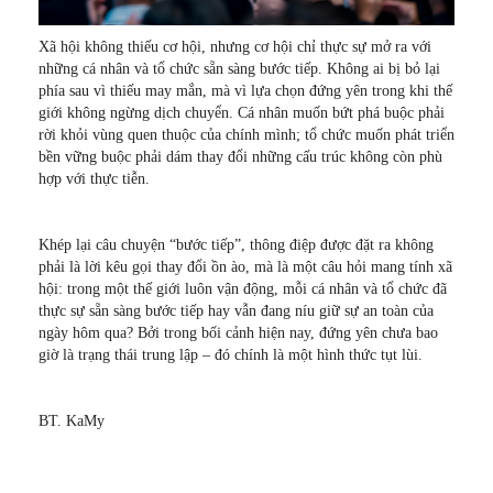
Xã hội không thiếu cơ hội, nhưng cơ hội chỉ thực sự mở ra với
những cá nhân và tổ chức sẵn sàng bước tiếp. Không ai bị bỏ lại
phía sau vì thiếu may mắn, mà vì lựa chọn đứng yên trong khi thế
giới không ngừng dịch chuyển. Cá nhân muốn bứt phá buộc phải
rời khỏi vùng quen thuộc của chính mình; tổ chức muốn phát triển
bền vững buộc phải dám thay đổi những cấu trúc không còn phù
hợp với thực tiễn.
Khép lại câu chuyện “bước tiếp”, thông điệp được đặt ra không
phải là lời kêu gọi thay đổi ồn ào, mà là một câu hỏi mang tính xã
hội: trong một thế giới luôn vận động, mỗi cá nhân và tổ chức đã
thực sự sẵn sàng bước tiếp hay vẫn đang níu giữ sự an toàn của
ngày hôm qua? Bởi trong bối cảnh hiện nay, đứng yên chưa bao
giờ là trạng thái trung lập – đó chính là một hình thức tụt lùi.
BT. KaMy