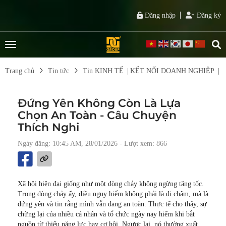
Đăng nhập
Đăng ký
Trang chủ
Tin tức
Tin KINH TẾ
|
KẾT NỐI DOANH NGHIỆP
|
T
Đứng Yên Không Còn Là Lựa
Chọn An Toàn - Câu Chuyện
Thích Nghi
Ngày đăng: 10:45 AM, 28/01/2026
- Lượt xem: 866
Xã hội hiện đại giống như một dòng chảy không ngừng tăng tốc.
Trong dòng chảy ấy, điều nguy hiểm không phải là đi chậm, mà là
đứng yên và tin rằng mình vẫn đang an toàn. Thực tế cho thấy, sự
chững lại của nhiều cá nhân và tổ chức ngày nay hiếm khi bắt
nguồn từ thiếu năng lực hay cơ hội. Ngược lại, nó thường xuất