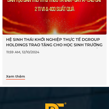
HỆ SINH THÁI KHỞI NGHIỆP THỰC TẾ DGROUP
HOLDINGS TRAO TẶNG CHO HỌC SINH TRƯỜNG
PHỐ THÔNG DÂN TỘC BÁN TRÚ TH & THCS TẢ
11:59 AM, 12/10/2024
VAN - SA PA - LÀO CAI 2 TIVI VÀ 400 SUẤT QUÀ
Xem thêm