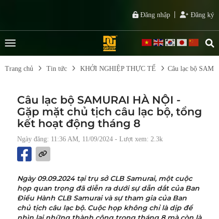
Đăng nhập
Đăng ký
Trang chủ
Tin tức
KHỞI NGHIỆP THỰC TẾ
Câu lạc bộ SAMURA
Câu lạc bộ SAMURAI HÀ NỘI -
Gặp mặt chủ tịch câu lạc bộ, tổng
kết hoạt động tháng 8
Ngày đăng: 11:36 AM, 11/09/2024
- Lượt xem: 2.3k
Ngày 09.09.2024 tại trụ sở CLB Samurai, một cuộc
họp quan trọng đã diễn ra dưới sự dẫn dắt của Ban
Điều Hành CLB Samurai và sự tham gia của Ban
chủ tịch câu lạc bộ. Cuộc họp không chỉ là dịp để
nhìn lại những thành công trong tháng 8 mà còn là