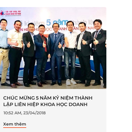
CHÚC MỪNG 5 NĂM KỶ NIỆM THÀNH
LẬP LIÊN HIỆP KHOA HỌC DOANH
NHÂN VIỆT NAM
10:52 AM, 23/04/2018
Xem thêm