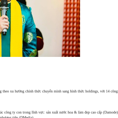
heo xu hướng chính thức chuyển mình sang hình thức holdings, với 14 công ty
ác công ty con trong lĩnh vực: sản xuất nước hoa & làm đẹp cao cấp (Damode),
 phương tiện (DMedia).