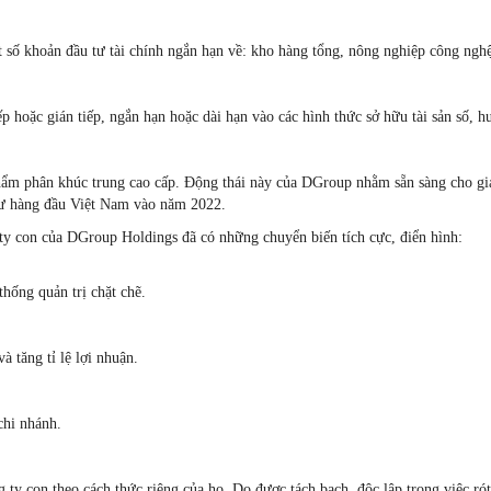
 số khoản đầu tư tài chính ngắn hạn về: kho hàng tổng, nông nghiệp công nghệ 
ếp hoặc gián tiếp, ngắn hạn hoặc dài hạn vào các hình thức sở hữu tài sản số,
ẩm phân khúc trung cao cấp. Động thái này của DGroup nhằm sẵn sàng cho giai
tư hàng đầu Việt Nam vào năm 2022.
 ty con của DGroup Holdings đã có những chuyển biến tích cực, điển hình:
hống quản trị chặt chẽ.
tăng tỉ lệ lợi nhuận.
chi nhánh.
g ty con theo cách thức riêng của họ. Do được tách bạch, độc lập trong việc ró