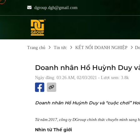
dgroup.dgh@gmail.com
Trang chủ
Tin tức
KẾT NỐI DOANH NGHIỆP
Do
Doanh nhân Hồ Huỳnh Duy và “
Ngày đăng: 03:26 AM, 02/03/2021
- Lượt xem: 3.8k
Doanh nhân Hồ Huỳnh Duy và “cuộc chơi’’ Hold
Từ năm 2017, công ty DGroup chính thức chuyển mình sang hình
Nhìn từ Thế giới