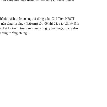
rở thành thách thức của người đứng đầu. Chủ Tịch HĐQT
 tảng hạ tầng (flatform) tốt, để khi đặt vào bất kỳ lĩnh
iều. Tại DGroup trong mô hình công ty holdings, mảng đầu
y tăng trưởng chung".