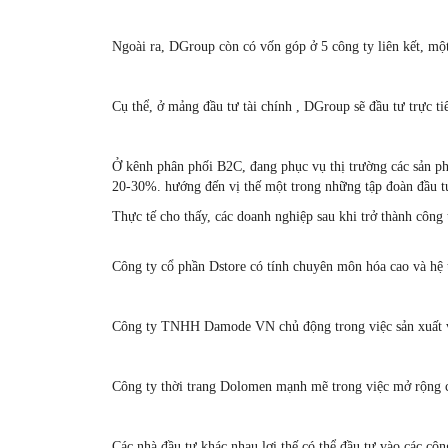
Ngoài ra, DGroup còn có vốn góp ở 5 công ty liên kết, một
Cụ thể, ở mảng đầu tư tài chính , DGroup sẽ đầu tư trực ti
Ở kênh phân phối B2C, đang phục vụ thị trường các sản ph
20-30%. hướng đến vị thế một trong những tập đoàn đầu 
Thực tế cho thấy, các doanh nghiệp sau khi trở thành công
Công ty cổ phần Dstore có tính chuyên môn hóa cao và hệ t
Công ty TNHH Damode VN chủ động trong việc sản xuất và 
Công ty thời trang Dolomen mạnh mẽ trong việc mở rộng 
Các nhà đầu tư khác nhau lợi thế có thể đầu tư vào các côn