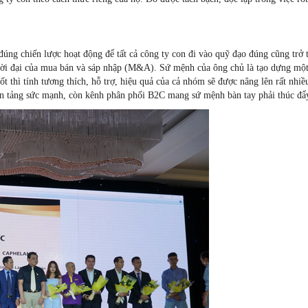
 đúng chiến lược hoạt động để tất cả công ty con đi vào quỹ đạo đúng cũng t
 đại của mua bán và sáp nhập (M&A). Sứ mệnh của ông chủ là tạo dựng một nền
ốt thì tính tương thích, hỗ trợ, hiệu quả của cả nhóm sẽ được nâng lên rất nh
à nền tảng sức mạnh, còn kênh phân phối B2C mang sứ mệnh bàn tay phải thúc đẩ