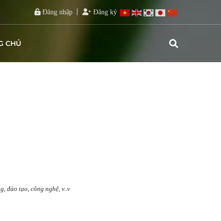
Đăng nhập
Đăng ký
G CHỦ
, đào tạo, công nghệ, v..v