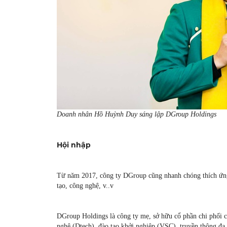
Doanh nhân Hồ Huỳnh Duy sáng lập DGroup Holdings
Hội nhập
Từ năm 2017, công ty DGroup cũng nhanh chóng thích ứng t
tạo, công nghệ, v..v
DGroup Holdings là công ty mẹ, sở hữu cổ phần chi phối c
nghệ (Dtech), đào tạo khởi nghiệp (VSC), truyền thông đa